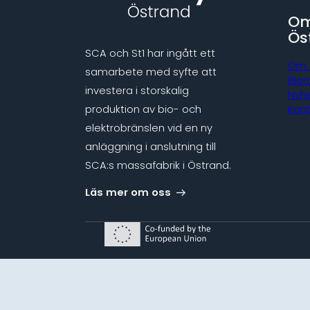
Om
Ös
SCA och St1 har ingått ett
Om 
samarbete med syfte att
Bior
investera i storskalig
Nyh
produktion av bio- och
Kon
elektrobränslen vid en ny
anläggning i anslutning till
SCA:s massafabrik i Östrand.
Läs mer om oss