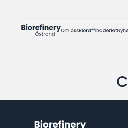
Om oss
Bioraffinaderiet
Nyhe
Sök på webbplatsen
C