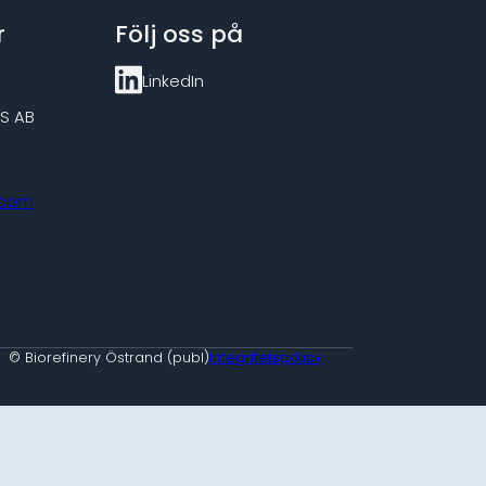
r
Följ oss på
LinkedIn
S AB
.com
© Biorefinery Östrand (publ)
Integritetspolicy