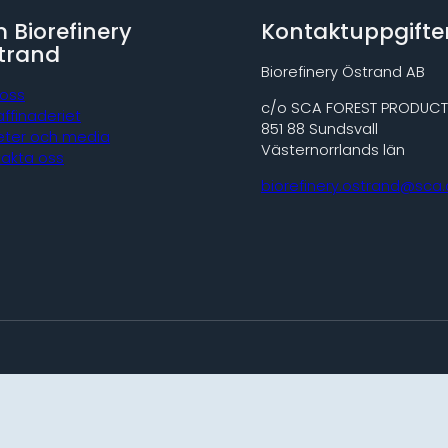
 Biorefinery
Kontaktuppgifte
trand
Biorefinery Östrand AB
oss
c/o SCA FOREST PRODUCT
affinaderiet
851 88 Sundsvall
eter och media
Västernorrlands län
takta oss
biorefinery.ostrand@sca